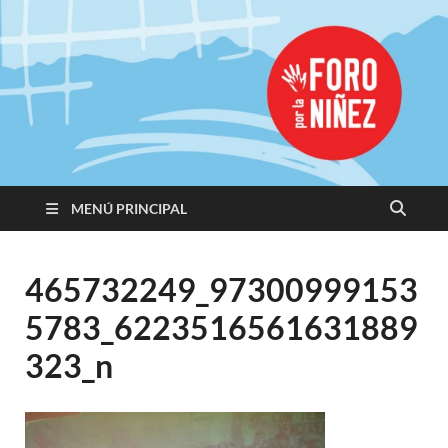
Promoviendo
Derechos,
Construimos
Igualdad
MENÚ PRINCIPAL
465732249_97300999153
5783_6223516561631889
323_n