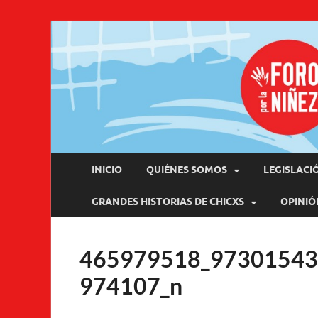
Pro
INICIO
QUIÉNES SOMOS
LEGISLACI
GRANDES HISTORIAS DE CHICXS
OPINIÓ
465979518_9730154
974107_n