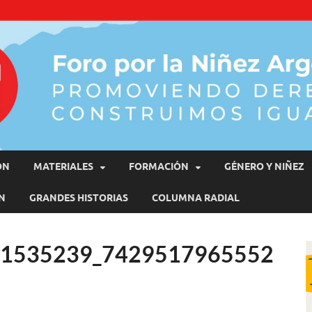
moviendo Derechos, Construimos Igualdad
ÓN
MATERIALES
FORMACIÓN
GÉNERO Y NIÑEZ
N
GRANDES HISTORIAS
COLUMNA RADIAL
31535239_7429517965552