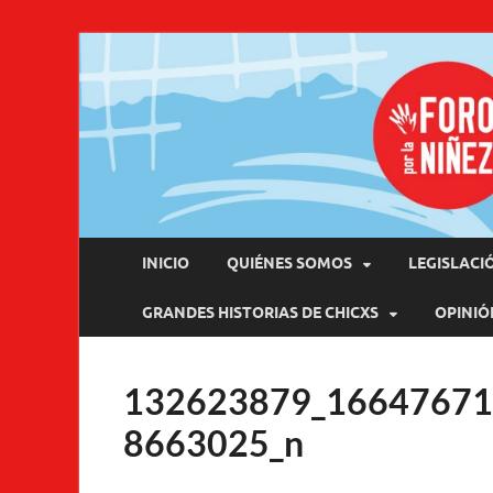
Pro
INICIO
QUIÉNES SOMOS
LEGISLACI
GRANDES HISTORIAS DE CHICXS
OPINIÓ
132623879_1664767
8663025_n