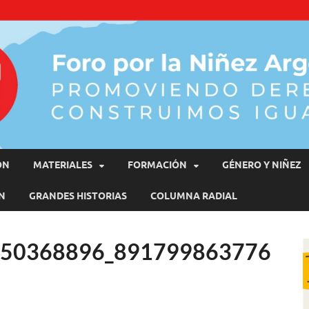
moviendo Derechos, Construimos Igualdad
ÓN
MATERIALES
FORMACIÓN
GÉNERO Y NIÑEZ
N
GRANDES HISTORIAS
COLUMNA RADIAL
150368896_891799863776