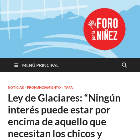
Promoviendo
Derechos,
Construimos
Igualdad
MENÚ PRINCIPAL
NOTICIAS
/
PRONUNCIAMIENTO
/
TAPA
Ley de Glaciares: “Ningún
interés puede estar por
encima de aquello que
necesitan los chicos y