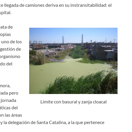
te llegada de camiones deriva en su instransitabilidad: el
pital.
rata de
ropias
s uno de los
 gestión de
 organismo
do del
mora,
iada pero
 jornada
Limite con basural y zanja cloacal
ticas del
on las áreas
la delegación de Santa Catalina, a la que pertenece