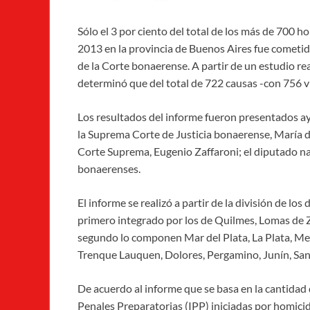
Sólo el 3 por ciento del total de los más de 700
2013 en la provincia de Buenos Aires fue cometi
de la Corte bonaerense. A partir de un estudio rea
determinó que del total de 722 causas -con 756 ví
Los resultados del informe fueron presentados ay
la Suprema Corte de Justicia bonaerense, María de
Corte Suprema, Eugenio Zaffaroni; el diputado na
bonaerenses.
El informe se realizó a partir de la división de los
primero integrado por los de Quilmes, Lomas de Z
segundo lo componen Mar del Plata, La Plata, Mer
Trenque Lauquen, Dolores, Pergamino, Junín, San
De acuerdo al informe que se basa en la cantidad
Penales Preparatorias (IPP) iniciadas por homici