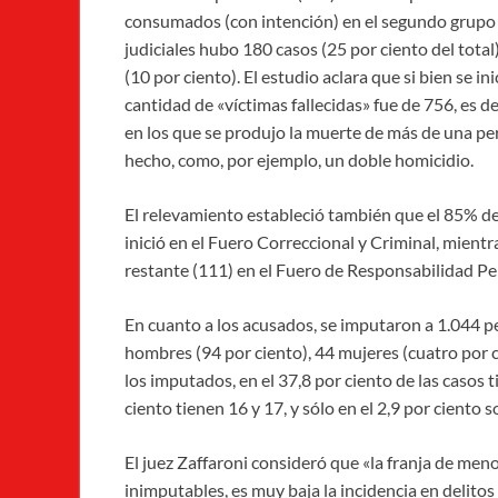
consumados (con intención) en el segundo grup
judiciales hubo 180 casos (25 por ciento del total)
(10 por ciento). El estudio aclara que si bien se ini
cantidad de «víctimas fallecidas» fue de 756, es d
en los que se produjo la muerte de más de una p
hecho, como, por ejemplo, un doble homicidio.
El relevamiento estableció también que el 85% de
inició en el Fuero Correccional y Criminal, mient
restante (111) en el Fuero de Responsabilidad Pen
En cuanto a los acusados, se imputaron a 1.044 p
hombres (94 por ciento), 44 mujeres (cuatro por ci
los imputados, en el 37,8 por ciento de las casos 
ciento tienen 16 y 17, y sólo en el 2,9 por ciento
El juez Zaffaroni consideró que «la franja de meno
inimputables, es muy baja la incidencia en delitos 