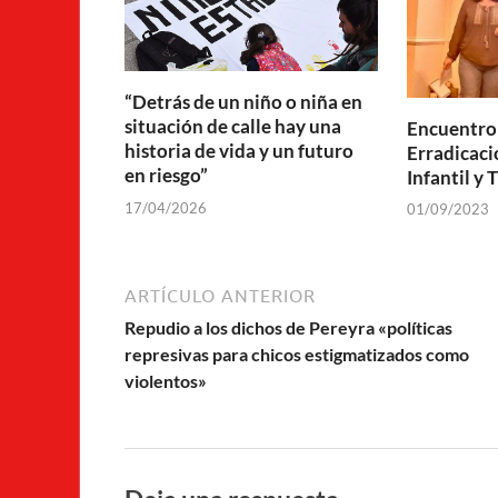
“Detrás de un niño o niña en
situación de calle hay una
Encuentro 
historia de vida y un futuro
Erradicaci
en riesgo”
Infantil y
17/04/2026
01/09/2023
ARTÍCULO ANTERIOR
Repudio a los dichos de Pereyra «políticas
represivas para chicos estigmatizados como
violentos»