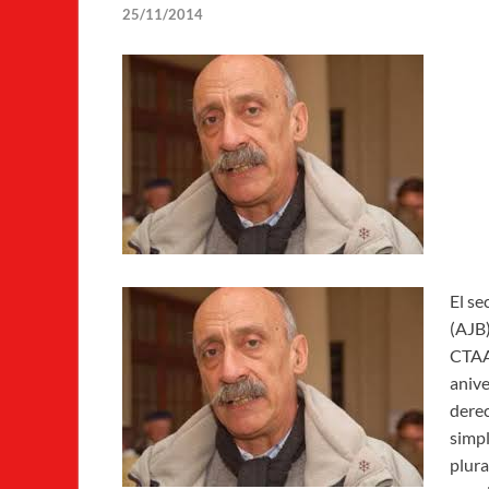
25/11/2014
El se
(AJB)
CTAA
anive
derec
simpl
plura