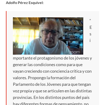
Adolfo Pérez Esquivel:
“
E
s
i
mportante el protagonismo de los jóvenes y
generar las condiciones como para que
vayan creciendo con conciencia crítica y con
valores. Propongo la formación del
Parlamento de los Jóvenes para que tengan
voz propia y que se articulen en las distintas
provincias. En los distintos puntos del país
hay diferentes formas de pensamiento, no