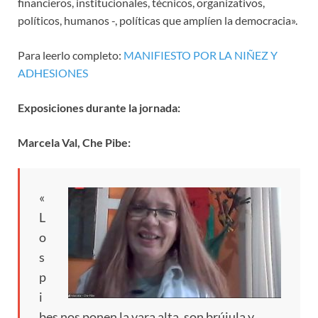
financieros, institucionales, técnicos, organizativos,
políticos, humanos -, políticas que amplíen la democracia».
Para leerlo completo:
MANIFIESTO POR LA NIÑEZ Y
ADHESIONES
Exposiciones durante la jornada:
Marcela Val, Che Pibe:
«
L
o
s
p
i
bes nos ponen la vara alta, son brújula y