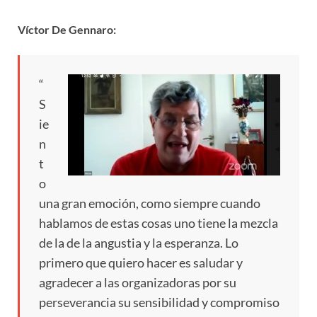
Víctor De Gennaro:
“
S
ie
n
t
o
una gran emoción, como siempre cuando
hablamos de estas cosas uno tiene la mezcla
de la de la angustia y la esperanza. Lo
primero que quiero hacer es saludar y
agradecer a las organizadoras por su
perseverancia su sensibilidad y compromiso