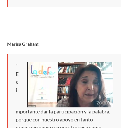
Marisa Graham:
“
E
s
i
mportante dar la participación y la palabra,
porque con nuestro apoyo en tanto
organizaciones o en nuestro caso como