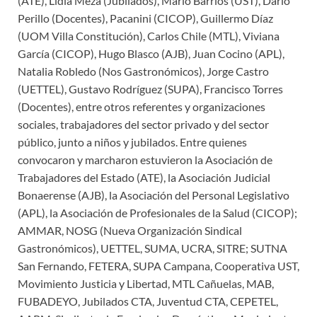
(ATE), Lidia Meza (Jubilados), Mario Barrios (UST), Darío
Perillo (Docentes), Pacanini (CICOP), Guillermo Díaz
(UOM Villa Constitución), Carlos Chile (MTL), Viviana
García (CICOP), Hugo Blasco (AJB), Juan Cocino (APL),
Natalia Robledo (Nos Gastronómicos), Jorge Castro
(UETTEL), Gustavo Rodríguez (SUPA), Francisco Torres
(Docentes), entre otros referentes y organizaciones
sociales, trabajadores del sector privado y del sector
público, junto a niños y jubilados. Entre quienes
convocaron y marcharon estuvieron la Asociación de
Trabajadores del Estado (ATE), la Asociación Judicial
Bonaerense (AJB), la Asociación del Personal Legislativo
(APL), la Asociación de Profesionales de la Salud (CICOP);
AMMAR, NOSG (Nueva Organización Sindical
Gastronómicos), UETTEL, SUMA, UCRA, SITRE; SUTNA
San Fernando, FETERA, SUPA Campana, Cooperativa UST,
Movimiento Justicia y Libertad, MTL Cañuelas, MAB,
FUBADEYO, Jubilados CTA, Juventud CTA, CEPETEL,