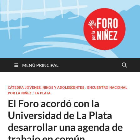
Promoviendo
Derechos,
Construimos
Igualdad
MENÚ PRINCIPAL
CÁTEDRA JÓVENES, NIÑOS Y ADOLESCENTES
/
ENCUENTRO NACIONAL
POR LA NIÑEZ
/
LA PLATA
El Foro acordó con la
Universidad de La Plata
desarrollar una agenda de
trabajo en común