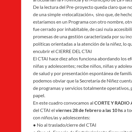
De la lectura del Pre-proyecto queda claro que no
de una simple «relocalización», sino que, de hecho
estaríamos en un Programa con otro nombre, otro
fue cerrado por inhabitable, de casi nula accesibi
promesas de una gestión caracterizada por su inc
políticas orientadas a la atención de la niñez, lo 
encubrir el CIERRE DEL CTAI
El CTAI hace diez años funciona abordando los ef
niñas y adolescentes; recibe niños, niñas y adoles
de salud y por presentación espontánea de familia
podemos obviar que la Secretaría de Niñez cuenta
de programas y servicios totalmente operativos, p
papel.
En este cuadro convocamos al
CORTE Y RADIO 
del CTAI el
viernes 28 de febrero a las 10 hs
a to
con niños/as y adolescentes:
● No al traslado/cierre del CTAI