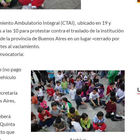
miento Ambulatorio Integral (CTAI), ubicado en 19 y
 a las 10 para protestar contra el traslado de la institución
de la provincia de Buenos Aires en un lugar «cerrado por
tes al vaciamiento.
nvocatoria:
o (no pago
vehículo
ecretaría
s Aires,
eberá
«Quinta
cto que
.
Archivo