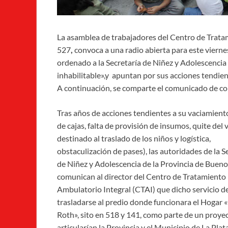
La asamblea de trabajadores del Centro de Trata
527
,
convoca a una radio abierta para este viernes
ordenado a la Secretaría de Niñez y Adolescencia 
inhabilitable»,y apuntan por sus acciones tendien
A continuación, se comparte el comunicado de co
Tras años de acciones tendientes a su vaciamient
de cajas, falta de provisión de insumos, quite del 
destinado al traslado de los niños y logística,
obstaculización de pases), las autoridades de la S
de Niñez y Adolescencia de la Provincia de Bueno
comunican al director del Centro de Tratamiento
Ambulatorio Integral (CTAI) que dicho servicio d
trasladarse al predio donde funcionara el Hogar 
Roth», sito en 518 y 141, como parte de un proye
articularían la Provincia y el Municipio de La Plata