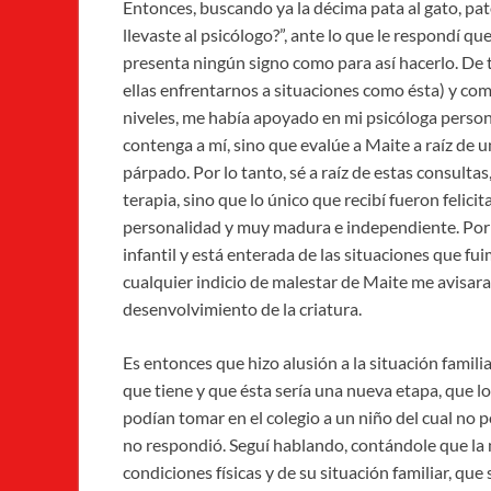
Entonces, buscando ya la décima pata al gato, pa
llevaste al psicólogo?”, ante lo que le respondí q
presenta ningún signo como para así hacerlo. De
ellas enfrentarnos a situaciones como ésta) y co
niveles, me había apoyado en mi psicóloga personal
contenga a mí, sino que evalúe a Maite a raíz de 
párpado. Por lo tanto, sé a raíz de estas consulta
terapia, sino que lo único que recibí fueron felic
personalidad y muy madura e independiente. Por o
infantil y está enterada de las situaciones que 
cualquier indicio de malestar de Maite me avisara
desenvolvimiento de la criatura.
Es entonces que hizo alusión a la situación famili
que tiene y que ésta sería una nueva etapa, que los
podían tomar en el colegio a un niño del cual no 
no respondió. Seguí hablando, contándole que la 
condiciones físicas y de su situación familiar, qu