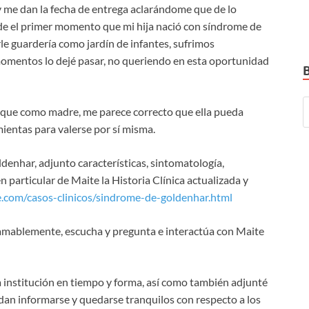
me dan la fecha de entrega aclarándome que de lo
esde el primer momento que mi hija nació con síndrome de
e guardería como jardín de infantes, sufrimos
 momentos lo dejé pasar, no queriendo en esta oportunidad
rque como madre, me parece correcto que ella pueda
ientas para valerse por sí misma.
enhar, adjunto características, sintomatología,
en particular de Maite la Historia Clínica actualizada y
.com/casos-clinicos/sindrome-de-goldenhar.html
be amablemente, escucha y pregunta e interactúa con Maite
a institución en tiempo y forma, así como también adjunté
an informarse y quedarse tranquilos con respecto a los