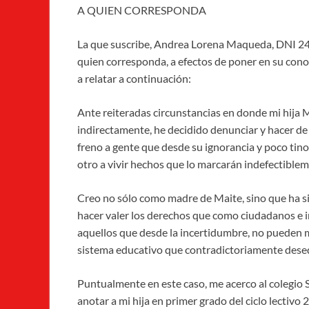
A QUIEN CORRESPONDA
La que suscribe, Andrea Lorena Maqueda, DNI 24
quien corresponda, a efectos de poner en su cono
a relatar a continuación:
Ante reiteradas circunstancias en donde mi hija
indirectamente, he decidido denunciar y hacer de
freno a gente que desde su ignorancia y poco tin
otro a vivir hechos que lo marcarán indefectiblemen
Creo no sólo como madre de Maite, sino que ha si
hacer valer los derechos que como ciudadanos e 
aquellos que desde la incertidumbre, no pueden m
sistema educativo que contradictoriamente dese
Puntualmente en este caso, me acerco al colegio 
anotar a mi hija en primer grado del ciclo lectivo