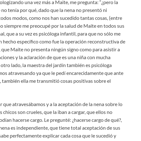
tologizando una vez más a Maite, me pregunta: “¿pero la
ue no tenía por qué, dado que la nena no presentó ni
 todos modos, como nos han sucedido tantas cosas, (entre
mo siempre me preocupé por la salud de Maite en todos sus
, que a su vez es psicóloga infantil, para que no sólo me
un hecho específico como fue la operación reconstructiva de
s, que Maite no presenta ningún signo como para asistir a
itaciones y la aclaración de que es una niña con mucha
tro lado, la maestra del jardín también es psicóloga
fuimos atravesando ya que le pedí encarecidamente que ante
, también ella me transmitió cosas positivas sobre el
ar que atravesábamos y a la aceptación de la nena sobre lo
 chicos son crueles, que la iban a cargar, que ellos no
podían hacerse cargo. Le pregunté: ¿hacerse cargo de qué?,
nena es independiente, que tiene total aceptación de sus
e sabe perfectamente explicar cada cosa que le sucedió y