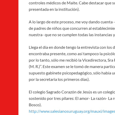
controles médicos de Maite. Cabe destacar que s
presentada en la institución).
A lo largo de este proceso, me voy dando cuenta 
de padres de niños que concurren al establecimie
nuestra- que no se cumplen todas las instancias 
Llega el día en donde tengo la entrevista con los 
encontraba presente, como así tampoco la psicólo
por lo tanto, sólo me recibió la Vicedirectora, Sr
(M. R.)”. Este examen se le tomó de manera partic
supuesto gabinete psicopedagógico, sólo había un
por la secretaria los primeros días).
El colegio Sagrado Corazón de Jesús es un colegi
sostenido por tres pilares: El amor- La razón- La 
Bosco).
http://www.salesianosuruguay.org/mauxi/image