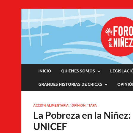
Pro
INICIO
QUIÉNES SOMOS
LEGISLACI
GRANDES HISTORIAS DE CHICXS
OPINIÓ
ACCIÓN ALIMENTARIA
/
OPINIÓN
/
TAPA
La Pobreza en la Niñez:
UNICEF