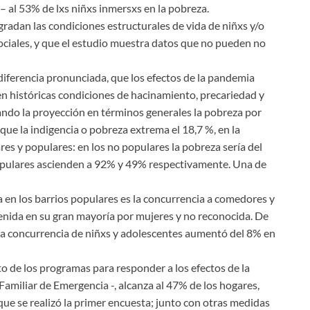
– al 53% de lxs niñxs inmersxs en la pobreza.
radan las condiciones estructurales de vida de niñxs y/o
ociales, y que el estudio muestra datos que no pueden no
diferencia pronunciada, que los efectos de la pandemia
en históricas condiciones de hacinamiento, precariedad y
cuando la proyección en términos generales la pobreza por
 que la indigencia o pobreza extrema el 18,7 %, en la
res y populares: en los no populares la pobreza sería del
opulares ascienden a 92% y 49% respectivamente. Una de
a en los barrios populares es la concurrencia a comedores y
enida en su gran mayoría por mujeres y no reconocida. De
, la concurrencia de niñxs y adolescentes aumentó del 8% en
to de los programas para responder a los efectos de la
amiliar de Emergencia -, alcanza al 47% de los hogares,
que se realizó la primer encuesta; junto con otras medidas