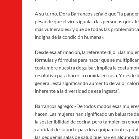
A su turno, Dora Barrancos señaló que “la pande
pesar de que el virus iguala a las personas que a
más vulnerables» y que de todas las problemática
indigna de la condición humana».
Desde esa afirmación, la referente dijo: «las muj
fórmulas y fórmulas para hacer que se multiplicar
costumbre nuestra de guisar, implica la costumbr
resolutiva para hacer la comida en casa. Y desde
general, está significando aumento de valor caló
inherente a la diversidad de esa ingesta”.
Barrancos agregó: «De todos modos esas mujeres
hacen. Las mujeres han significado un baluarte de
la sostenibilidad de cocina, pero también en eno
cantidad de soporte para los equipamientos públ
las pequeñas salas de salud que hay en algunos ba