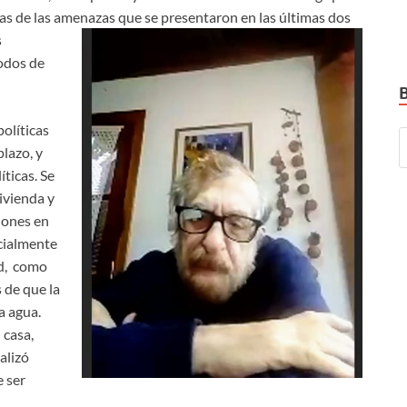
gunas de las amenazas que se presentaron en las últimas dos
s
odos de
políticas
plazo, y
íticas. Se
ivienda y
iones en
cialmente
ad, como
 de que la
a agua.
 casa,
nalizó
 ser